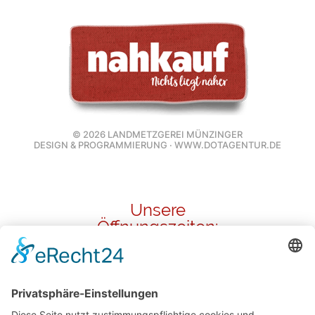
© 2026 LANDMETZGEREI MÜNZINGER
DESIGN & PROGRAMMIERUNG · WWW.DOTAGENTUR.DE
Unsere
Öffnungszeiten:
Metzgerei in Mauren
Mittwoch · 8:30 – 12 Uhr
Do & Fr · 8:30 – 12 Uhr & 14 – 17 Uhr
Samstag · 7 – 12 Uhr