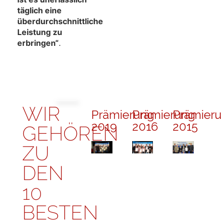
täglich eine
überdurchschnittliche
Leistung zu
erbringen“
.
WIR
Prämierung
Prämierung
Prämier
2019
2016
2015
GEHÖREN
ZU
DEN
10
BESTEN